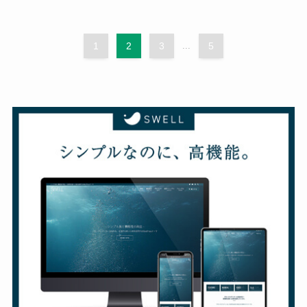
1
2
3
...
5